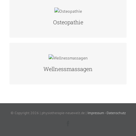
OSTEOPATHIE
Osteopathie
MEHR ERFAHREN
WELLNESSMASSAGEN
Wellnessmassagen
MEHR ERFAHREN
© Copyright
2026 | physiotherapie-neuewelt.de |
Impressum - Datenschutz
Facebook