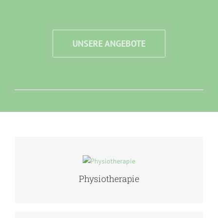
UNSERE ANGEBOTE
PHYSIOTHERAPIE
Physiotherapie
MEHR ERFAHREN