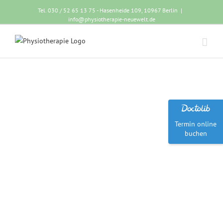
Tel. 030 / 52 65 13 75 - Hasenheide 109, 10967 Berlin
|
info@physiotherapie-neuewelt.de
Termin online
buchen