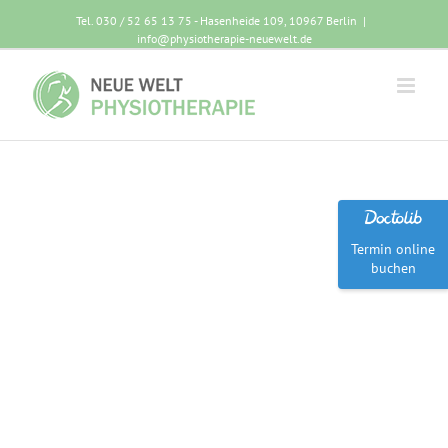
Tel. 030 / 52 65 13 75 - Hasenheide 109, 10967 Berlin
|
info@physiotherapie-neuewelt.de
Termin online
buchen